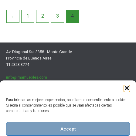
←
1
2
3
4
Av. Diagonal Sur 3358 - Monte Grande
Provincia de Buenos Aires
11 5323 3774
info@imamuebles.com
Para brindar las mejores experiencias, solicitamos consentimiento a cookies.
Si retira el consentimiento, es posible que se vean afectadas ciertas
características y funciones.
Institucional
Clientes
Accept
Contacto