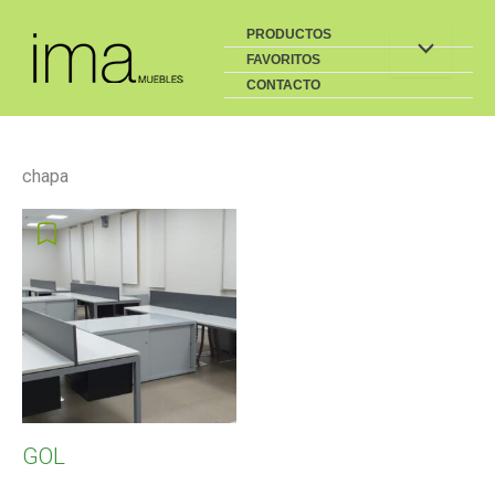
Buscar
Ir
PRODUCTOS
al
FAVORITOS
contenido
CONTACTO
chapa
GOL