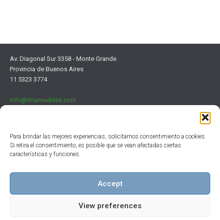
Av. Diagonal Sur 3358 - Monte Grande
Provincia de Buenos Aires
11 5323 3774
info@imamuebles.com
Para brindar las mejores experiencias, solicitamos consentimiento a cookies.
Si retira el consentimiento, es posible que se vean afectadas ciertas
características y funciones.
Institucional
Clientes
Accept
Contacto
View preferences
Copyright © 2026 IMA Muebles | Powered by EO