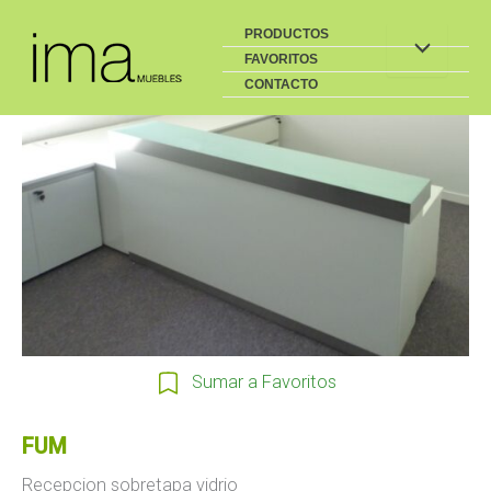
Buscar
Ir
PRODUCTOS
al
FAVORITOS
contenido
CONTACTO
Sumar a Favoritos
FUM
Recepcion sobretapa vidrio