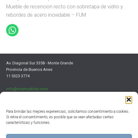
Mueble de recencion recto con sobretapa de vidrio y
rebordes de acero inoxidable – FUM
Av. Diagonal Sur 3358 - Monte Grande
Provincia de Buenos Aires
11 5323 3774
info@imamuebles.com
Para brindar las mejores experiencias, solicitamos consentimiento a cookies.
Si retira el consentimiento, es posible que se vean afectadas ciertas
características y funciones.
Institucional
Clientes