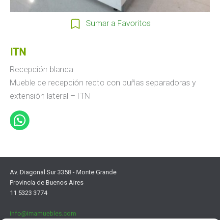
Sumar a Favoritos
ITN
Recepción blanca
Mueble de recepción recto con buñas separadoras y
extensión lateral – ITN
Av. Diagonal Sur 3358 - Monte Grande
Provincia de Buenos Aires
11 5323 3774
info@imamuebles.com