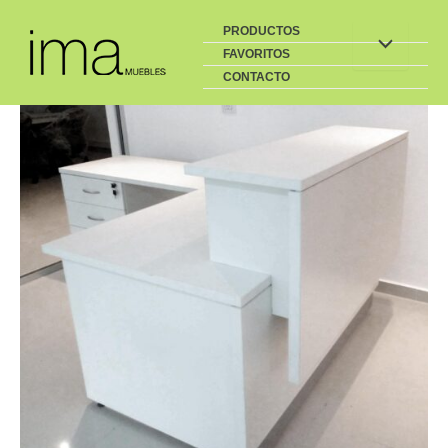
Buscar
Ir
PRODUCTOS
al
FAVORITOS
contenido
CONTACTO