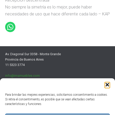
Recepcion descentrada
No siempre la simetría es lo mejor, puede haber
necesidades de uso que hace diferente cada lado – KAP
Av. Diagonal Sur 3358 - Monte Grande
Provincia de Buenos Aires
11 5323 3774
info@imamuebles.com
Para brindar las mejores experiencias, solicitamos consentimiento a cookies.
Si retira el consentimiento, es posible que se vean afectadas ciertas
características y funciones.
Institucional