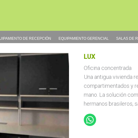
UIPAMIENTO DE RECEPCIÓN
EQUIPAMIENTO GERENCIAL
SALAS DE 
LUX
Oficina concentrada
Una antigua vivienda r
compartimentados y r
mano. La solución como 
hermanos brasileros, s