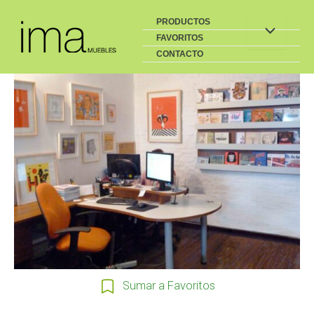
Buscar
Ir
PRODUCTOS
al
FAVORITOS
contenido
CONTACTO
Sumar a Favoritos