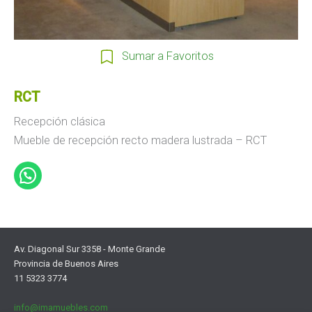
Sumar a Favoritos
RCT
Recepción clásica
Mueble de recepción recto madera lustrada – RCT
Av. Diagonal Sur 3358 - Monte Grande
Provincia de Buenos Aires
11 5323 3774
info@imamuebles.com