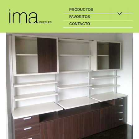
Buscar
Ir
PRODUCTOS
al
FAVORITOS
contenido
CONTACTO