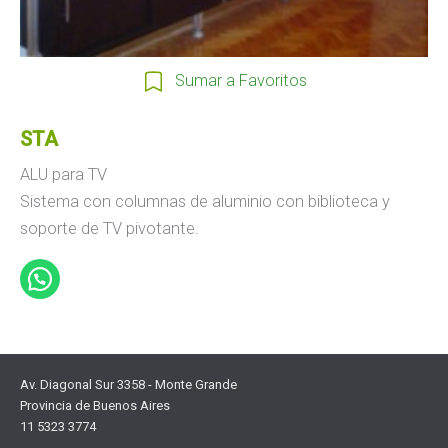
Sumar a Favoritos
STA
ALU para TV
Sistema con columnas de aluminio con biblioteca y
soporte de TV pivotante.
Av. Diagonal Sur 3358 - Monte Grande
Provincia de Buenos Aires
11 5323 3774