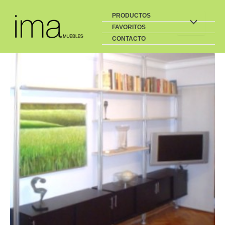
Buscar
Ir
PRODUCTOS
al
FAVORITOS
contenido
CONTACTO