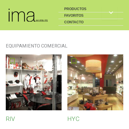
Buscar
Ir
PRODUCTOS
al
FAVORITOS
contenido
CONTACTO
EQUIPAMIENTO COMERCIAL
RIV
HYC