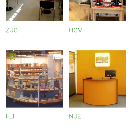
ZUC
HCM
FLI
NUE