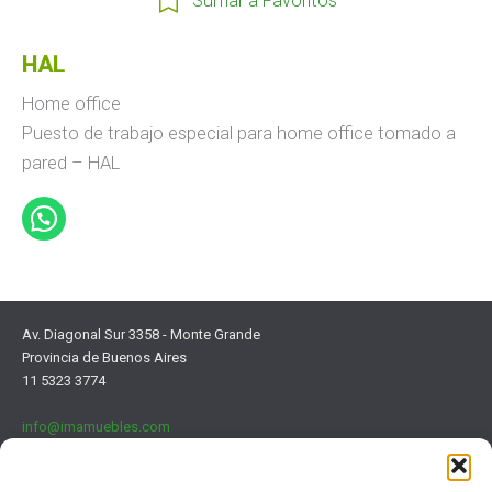
Sumar a Favoritos
HAL
Home office
Puesto de trabajo especial para home office tomado a
pared – HAL
Av. Diagonal Sur 3358 - Monte Grande
Provincia de Buenos Aires
11 5323 3774
info@imamuebles.com